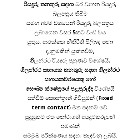
රියදුරු
තනතුරු
සඳහා
බර වාහන රියදුරු
බලපත්‍රය තිබීම
සමඟ අවම වශයෙන් රියදුරු බලපත්‍රය
ලබාගෙන වසර
5
කට වැඩි විය
යුතුය. ආරක්ෂක නීතිරීති පිලිබඳ මනා
දැනුමකින් යුක්තවීම
,
ගි
ලන්රථ රියදුරු පුහුණුව විශේෂයි
.
ගිලන්රථ
සහායක
තනතුරු
සඳහා
ගිලන්රථ
සහායකවරයෙකු
හෝ
සෞඛ්‍ය ක්ෂේත්‍රයේ පළපුරුද්ද
විශේෂයි
පත්වීම් කොන්ත්‍රාත් ගිවිසුමක් (
Fixed
term contact
) මත පදනම් වේ.
සුදුසුකම් මත තෝරාගත් අයදුම්කරුවන්
පමණක්
සම්මුඛ පරීක්ෂණය සඳහා කැඳවනු ලබයි.