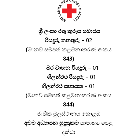
ශ්‍රී ලංකා රතු කුරුස සමාජය
රියදුරු
තනතුරු
– 02
(
මානව සම්පත් කළමනාකරණ අංකය
843)
බර වාහන රියදුරු
– 01
ගිලන්රථ රියදුරු
– 01
ගිලන්රථ
සහායක
– 01
(මානව සම්පත් කළමනාකරණ අංකය
844)
ජාතික මුලස්ථානය කොළඹ
අවම
අධ්‍යාපන
සුදුසුකම
සාමාන්‍ය පෙළ
දක්වා