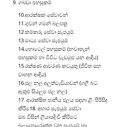
ගබඩා පහසුකම්
10.ආරක්ෂක සේවාවන්
11.ගුවන් ගමන් බලපත්‍ර
12.කම්කරු සේවා සැපයුම්
13.මාධ්‍ය සේවා සැපයුම්
14.හොටෙල් පහසුකම් (නවාතැන්
පහසුකම් හා විවිධ වැඩමුළු යන ආදිය)
15.රක්ෂණ ආවරණ කටයුතු (ජීවිත සහ
වාහන ආදිය)
16.ජල නල අලුත්වැඩියාවන් (ගලී බට
ඇතුළු සියලුම ජල නල)
17. ආරක්ෂිත පානීය ජලය සඳහා ළිං පිරිසිදු
කිරීම18. අහාර සැපයුම් සේවා
ඔබ විසින් ලියාපදිංචි කිරීමට
බලාපොරොත්තු වන සැපයුම් හා