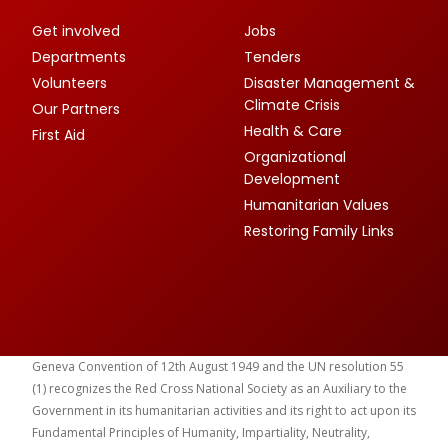
Get involved
Jobs
Departments
Tenders
Volunteers
Disaster Management &
Climate Crisis
Our Partners
Health & Care
First Aid
Organizational
Development
Humanitarian Values
Restoring Family Links
Geneva Convention of 12th August 1949 and the UN resolution 55
(1) recognizes the Red Cross National Society as an Auxiliary to the
Government in its humanitarian activities and its right to act upon its
Fundamental Principles of Humanity, Impartiality, Neutrality,